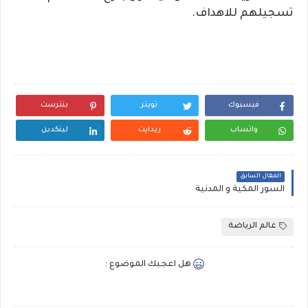
تسجيلهم للاهداف.
فيسبوك
تويتر
بنترست
واتساب
ريدايت
لينكدين
المقال السابق
السور المكية و المدنية
عالم الرياضة
هل اعجبك الموضوع :