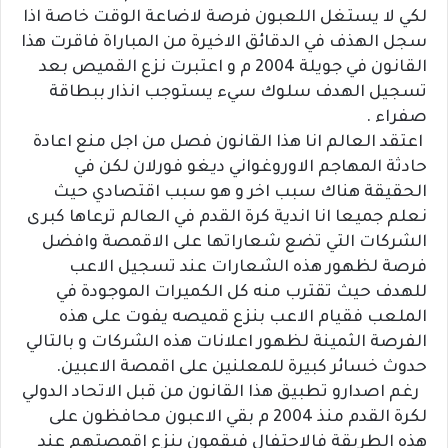
لكي لا يستغل اللعبون فرصة لاضاعة الوقت خاصة اذا
سجل الهذف في الدقائق الاخيرة من المباراة فاقرت هذا
القانون في جويلة 2004 م و اعتبرت نزع القميص بعد
تسجيل الهدف سلوك سيء يستوجب انذار ببطاقة
صفراء .
اعتقد العالم انا هذا القانون فصل من اجل منع اعادة
حادثة المهاجم الاوروغواني ديغو فورلان لكن في
الحقيقة هناك سبب اخر و هو سبب اقتصادي حيث
نعلم جميعا انا اندية كرة القدم في العالم ترعاها كبرى
الشركات التي تضع شعاراتها على الاقمصة وافضل
فرصة لظهور هذه الشعارات عند تسجيل الاعب
للهدف حيث تقترب منه كل الكميرات الموجودة في
الملعب فقيام الاعب بنزع قميصه يفوت على هذه
الفرصة الثمينة لظهور اعلانات هذه الشركات و بالتالي
حدوث خسائر كبيرة للمعلنين على اقمصة الاعبين.
رغم اصدارو تطبيق هذا القانون من قبل الاتحاد الدولي
لكرة القدم منذ 2004 م بقي الاعبون محافظون على
هذه الطريقة فالاحتفال فيقمون بنزع اقمصتهم عند