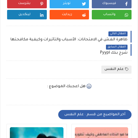
فيسبوك
تويتر
بنترست
واتساب
ريدايت
لينكدين
المقال التالي
ظاهرة الغش في الامتحانات: الأسباب والتأثيرات وكيفية مكافحتها
المقال السابق
شرح بنك Pyypl
علم النفس
هل اعجبك الموضوع :
أخر المواضيع من قسم : علم النفس